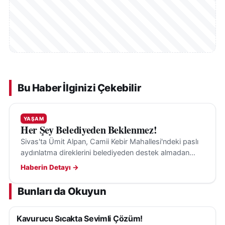
Bu Haber İlginizi Çekebilir
YAŞAM
Her Şey Belediyeden Beklenmez!
Sivas'ta Ümit Alpan, Camii Kebir Mahallesi'ndeki paslı
aydınlatma direklerini belediyeden destek almadan
kendi imkânlarıyla boyayarak gönüllü çalışmasıyla
Haberin Detayı →
örnek oldu.
Bunları da Okuyun
Kavurucu Sıcakta Sevimli Çözüm!
YAŞAM