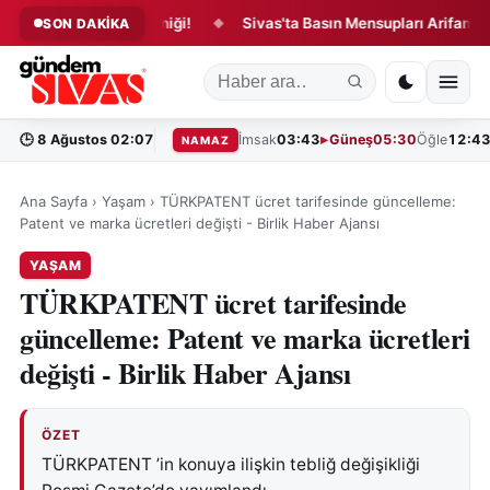
zisinde Yangın Paniği!
Sivas'ta Basın Mensupları Arifan Külliyes
SON DAKİKA
◆
🕒
8 Ağustos 02:07
İmsak
03:43
Güneş
05:30
Öğle
12:4
NAMAZ
Ana Sayfa
›
Yaşam
›
TÜRKPATENT ücret tarifesinde güncelleme:
Patent ve marka ücretleri değişti - Birlik Haber Ajansı
YAŞAM
TÜRKPATENT ücret tarifesinde
güncelleme: Patent ve marka ücretleri
değişti - Birlik Haber Ajansı
ÖZET
TÜRKPATENT ’in konuya ilişkin tebliğ değişikliği