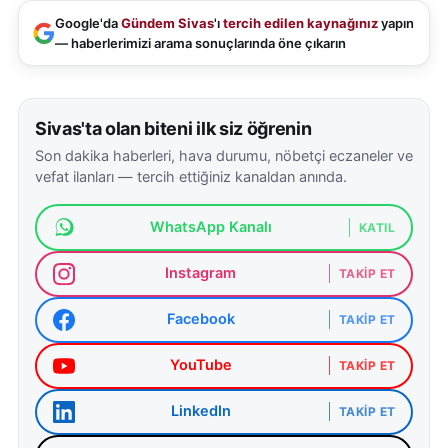
Google'da
Gündem Sivas
'ı
tercih edilen kaynağınız
yapın
— haberlerimizi arama sonuçlarında öne çıkarın
Sivas'ta olan biteni ilk siz öğrenin
Son dakika haberleri, hava durumu, nöbetçi eczaneler ve
vefat ilanları — tercih ettiğiniz kanaldan anında.
WhatsApp Kanalı
KATIL
Instagram
TAKIP ET
Facebook
TAKIP ET
YouTube
TAKIP ET
LinkedIn
TAKIP ET